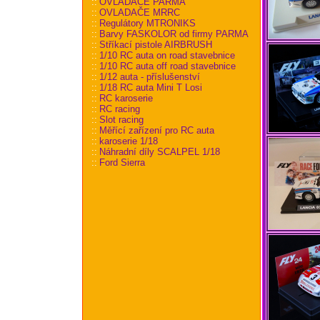
::
OVLADAČE PARMA
::
OVLADAČE MRRC
::
Regulátory MTRONIKS
::
Barvy FASKOLOR od firmy PARMA
::
Stříkací pistole AIRBRUSH
::
1/10 RC auta on road stavebnice
::
1/10 RC auta off road stavebnice
::
1/12 auta - příslušenství
::
1/18 RC auta Mini T Losi
::
RC karoserie
::
RC racing
::
Slot racing
::
Měřící zařízení pro RC auta
::
karoserie 1/18
::
Náhradní díly SCALPEL 1/18
::
Ford Sierra