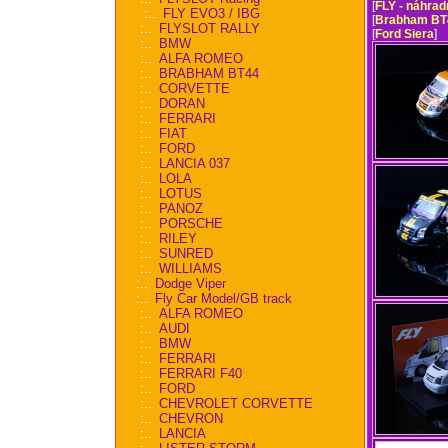
[
FLY - náhradn
:..
FLY EVO3 / IBG
[
Brabham BT
:..
FLYSLOT RALLY
[
Ford Siera
]
:..
BMW
:..
ALFA ROMEO
:..
BRABHAM BT44
:..
CORVETTE
:..
DORAN
:..
FERRARI
:..
FIAT
:..
FORD
:..
LANCIA 037
:..
LOLA
:..
LOTUS
:..
PANOZ
:..
PORSCHE
:..
RILEY
:..
SUNRED
:..
WILLIAMS
:..
Dodge Viper
:..
Fly Car Model/GB track
:..
ALFA ROMEO
:..
AUDI
:..
BMW
:..
FERRARI
:..
FERRARI F40
:..
FORD
:..
CHEVROLET CORVETTE
:..
CHEVRON
:..
LANCIA