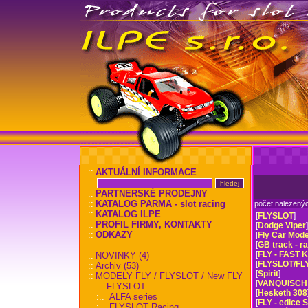
::
AKTUÁLNÍ INFORMACE
::
PARTNERSKÉ PRODEJNY
::
KATALOG PARMA - slot racing
počet nalezený
::
KATALOG ILPE
[
FLYSLOT
]
::
PROFIL FIRMY, KONTAKTY
[
Dodge Viper
]
::
ODKAZY
[
Fly Car Mode
[
GB track - r
[
FLY - FAST K
::
NOVINKY (4)
[
FLYSLOT/FLY
::
Archiv (53)
[
Spirit
]
::
MODELY FLY / FLYSLOT / New FLY
[
VANQUISCH
:..
FLYSLOT
[
Hesketh 308
:..
ALFA series
[
FLY - edice
:..
FLYSLOT Racing