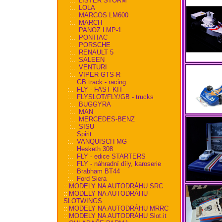
:..
LISTER STORM
:..
LOLA
:..
MARCOS LM600
:..
MARCH
:..
PANOZ LMP-1
:..
PONTIAC
:..
PORSCHE
:..
RENAULT 5
:..
SALEEN
:..
VENTURI
:..
VIPER GTS-R
:..
GB track - racing
:..
FLY - FAST KIT
:..
FLYSLOT/FLY/GB - trucks
:..
BUGGYRA
:..
MAN
:..
MERCEDES-BENZ
:..
SISU
:..
Spirit
:..
VANQUISCH MG
:..
Hesketh 308
:..
FLY - edice STARTERS
:..
FLY - náhradní díly, karoserie
:..
Brabham BT44
:..
Ford Siera
::
MODELY NA AUTODRÁHU SRC
::
MODELY NA AUTODRÁHU
SLOTWINGS
::
MODELY NA AUTODRÁHU MRRC
::
MODELY NA AUTODRÁHU Slot.it