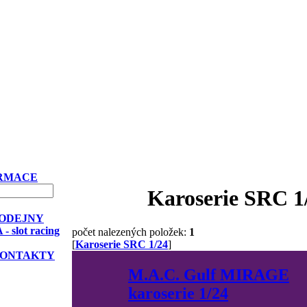
ORMACE
Karoserie SRC 1
ODEJNY
slot racing
počet nalezených položek:
1
[
Karoserie SRC 1/24
]
 KONTAKTY
M.A.C. Gulf MIRAGE
karoserie 1/24