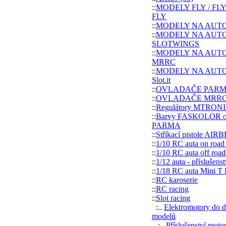
::
MODELY FLY / FLY
FLY
::
MODELY NA AUT
::
MODELY NA AUT
SLOTWINGS
::
MODELY NA AUT
MRRC
::
MODELY NA AUT
Slot.it
::
OVLADAČE PAR
::
OVLADAČE MRR
::
Regulátory MTRON
::
Barvy FASKOLOR od
PARMA
::
Stříkací pistole AI
::
1/10 RC auta on road
::
1/10 RC auta off road
::
1/12 auta - příslušenst
::
1/18 RC auta Mini T 
::
RC karoserie
::
RC racing
::
Slot racing
:..
Elektromotory do 
modelů
:..
Příslušenství moto