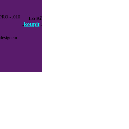
RO - .010
155 Kč
koupit
::
::
 designem