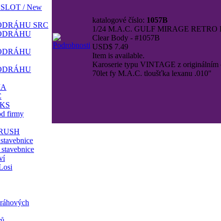
SLOT / New
katalogové číslo:
1057B
ODRÁHU SRC
1/24 M.A.C. GULF MIRAGE RETRO P
ODRÁHU
Clear Body - #1057B
USD$ 7.49
ODRÁHU
Item is available.
Karoserie typu VINTAGE z originálním
ODRÁHU
70let fy M.A.C. tloušťka lexanu .010"
MA
C
IKS
 firmy
RBRUSH
 stavebnice
 stavebnice
ví
Losi
dráhových
rů