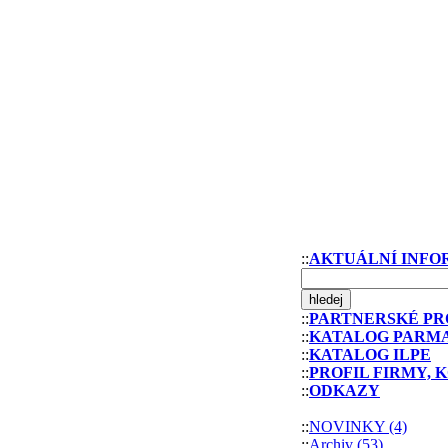
::
AKTUÁLNÍ INF
::
PARTNERSKÉ PR
::
KATALOG PARMA - 
::
KATALOG ILPE
::
PROFIL FIRMY,
::
ODKAZY
::
NOVINKY (4)
::
Archiv (53)