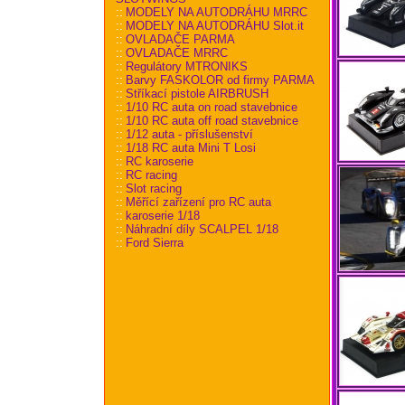
::
MODELY NA AUTODRÁHU MRRC
::
MODELY NA AUTODRÁHU Slot.it
::
OVLADAČE PARMA
::
OVLADAČE MRRC
::
Regulátory MTRONIKS
::
Barvy FASKOLOR od firmy PARMA
::
Stříkací pistole AIRBRUSH
::
1/10 RC auta on road stavebnice
::
1/10 RC auta off road stavebnice
::
1/12 auta - příslušenství
::
1/18 RC auta Mini T Losi
::
RC karoserie
::
RC racing
::
Slot racing
::
Měřící zařízení pro RC auta
::
karoserie 1/18
::
Náhradní díly SCALPEL 1/18
::
Ford Sierra