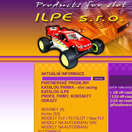
::
AKTUÁLNÍ INFORMACE
::
PARTNERSKÉ PRODEJNY
::
KATALOG PARMA - slot racing
počet nalezený
::
KATALOG ILPE
[
- 1/8 off-road
::
PROFIL FIRMY, KONTAKTY
[
1/10 off-roa
::
ODKAZY
[
1/10 on-road
[
příslušenstv
::
NOVINKY (4)
::
Archiv (53)
::
MODELY FLY / FLYSLOT / New FLY
::
MODELY NA AUTODRÁHU SRC
::
MODELY NA AUTODRÁHU
SLOTWINGS