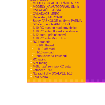
::
MODELY NA AUTODRÁHU MRRC
::
MODELY NA AUTODRÁHU Slot.it
::
OVLADAČE PARMA
::
OVLADAČE MRRC
::
Regulátory MTRONIKS
::
Barvy FASKOLOR od firmy PARMA
::
Stříkací pistole AIRBRUSH
::
1/10 RC auta on road stavebnice
::
1/10 RC auta off road stavebnice
::
1/12 auta - příslušenství
::
1/18 RC auta Mini T Losi
::
RC karoserie
:..
- 1/8 off-road
:..
1/10 off-road
:..
1/10 on-road
:..
příslušenství karoserií
::
RC racing
::
Slot racing
::
Měřící zařízení pro RC auta
::
karoserie 1/18
::
Náhradní díly SCALPEL 1/18
::
Ford Sierra