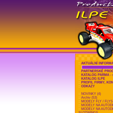
::
AKTUÁLNÍ INFORM
::
PARTNERSKÉ PRO
::
KATALOG PARMA - sl
::
KATALOG ILPE
::
PROFIL FIRMY, KO
::
ODKAZY
::
NOVINKY (4)
::
Archiv (53)
::
MODELY FLY / FLYS
::
MODELY NA AUTOD
::
MODELY NA AUTOD
SLOTWINGS