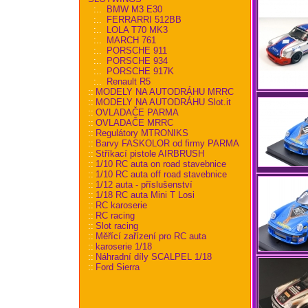
:..
BMW M3 E30
:..
FERRARRI 512BB
:..
LOLA T70 MK3
:..
MARCH 761
:..
PORSCHE 911
:..
PORSCHE 934
:..
PORSCHE 917K
:..
Renault R5
::
MODELY NA AUTODRÁHU MRRC
::
MODELY NA AUTODRÁHU Slot.it
::
OVLADAČE PARMA
::
OVLADAČE MRRC
::
Regulátory MTRONIKS
::
Barvy FASKOLOR od firmy PARMA
::
Stříkací pistole AIRBRUSH
::
1/10 RC auta on road stavebnice
::
1/10 RC auta off road stavebnice
::
1/12 auta - příslušenství
::
1/18 RC auta Mini T Losi
::
RC karoserie
::
RC racing
::
Slot racing
::
Měřící zařízení pro RC auta
::
karoserie 1/18
::
Náhradní díly SCALPEL 1/18
::
Ford Sierra