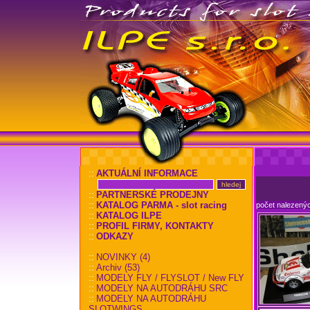
::
AKTUÁLNÍ INFORMACE
::
PARTNERSKÉ PRODEJNY
::
KATALOG PARMA - slot racing
počet nalezený
::
KATALOG ILPE
::
PROFIL FIRMY, KONTAKTY
::
ODKAZY
::
NOVINKY (4)
::
Archiv (53)
::
MODELY FLY / FLYSLOT / New FLY
::
MODELY NA AUTODRÁHU SRC
::
MODELY NA AUTODRÁHU
SLOTWINGS