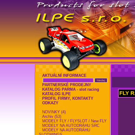
::
AKTUÁLNÍ INFORMACE
::
PARTNERSKÉ PRODEJNY
::
KATALOG PARMA - slot racing
FLY R
::
KATALOG ILPE
::
PROFIL FIRMY, KONTAKTY
::
ODKAZY
::
NOVINKY (4)
::
Archiv (53)
::
MODELY FLY / FLYSLOT / New FLY
::
MODELY NA AUTODRÁHU SRC
::
MODELY NA AUTODRÁHU
SLOTWINGS