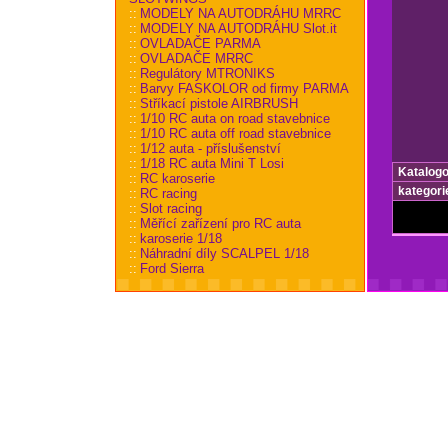
::
MODELY NA AUTODRÁHU MRRC
::
MODELY NA AUTODRÁHU Slot.it
::
OVLADAČE PARMA
::
OVLADAČE MRRC
::
Regulátory MTRONIKS
::
Barvy FASKOLOR od firmy PARMA
::
Stříkací pistole AIRBRUSH
::
1/10 RC auta on road stavebnice
::
1/10 RC auta off road stavebnice
::
1/12 auta - příslušenství
::
1/18 RC auta Mini T Losi
Katalogo
::
RC karoserie
kategori
::
RC racing
::
Slot racing
::
Měřící zařízení pro RC auta
::
karoserie 1/18
::
Náhradní díly SCALPEL 1/18
::
Ford Sierra