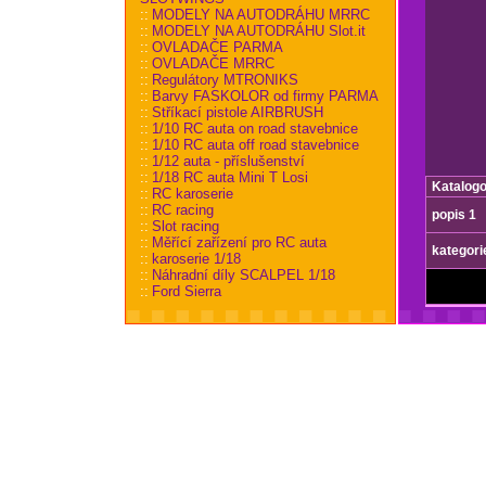
::
MODELY NA AUTODRÁHU MRRC
::
MODELY NA AUTODRÁHU Slot.it
::
OVLADAČE PARMA
::
OVLADAČE MRRC
::
Regulátory MTRONIKS
::
Barvy FASKOLOR od firmy PARMA
::
Stříkací pistole AIRBRUSH
::
1/10 RC auta on road stavebnice
::
1/10 RC auta off road stavebnice
::
1/12 auta - příslušenství
::
1/18 RC auta Mini T Losi
Katalogo
::
RC karoserie
::
RC racing
popis 1
::
Slot racing
::
Měřící zařízení pro RC auta
kategori
::
karoserie 1/18
::
Náhradní díly SCALPEL 1/18
::
Ford Sierra