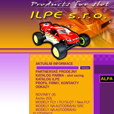
::
AKTUÁLNÍ INFORMACE
::
PARTNERSKÉ PRODEJNY
::
KATALOG PARMA - slot racing
ALFA
::
KATALOG ILPE
::
PROFIL FIRMY, KONTAKTY
::
ODKAZY
::
NOVINKY (4)
::
Archiv (53)
::
MODELY FLY / FLYSLOT / New FLY
::
MODELY NA AUTODRÁHU SRC
::
MODELY NA AUTODRÁHU
SLOTWINGS