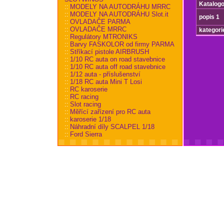
Katalogo
::
MODELY NA AUTODRÁHU MRRC
::
MODELY NA AUTODRÁHU Slot.it
popis 1
::
OVLADAČE PARMA
::
OVLADAČE MRRC
kategori
::
Regulátory MTRONIKS
::
Barvy FASKOLOR od firmy PARMA
::
Stříkací pistole AIRBRUSH
::
1/10 RC auta on road stavebnice
::
1/10 RC auta off road stavebnice
::
1/12 auta - příslušenství
::
1/18 RC auta Mini T Losi
::
RC karoserie
::
RC racing
::
Slot racing
::
Měřící zařízení pro RC auta
::
karoserie 1/18
::
Náhradní díly SCALPEL 1/18
::
Ford Sierra