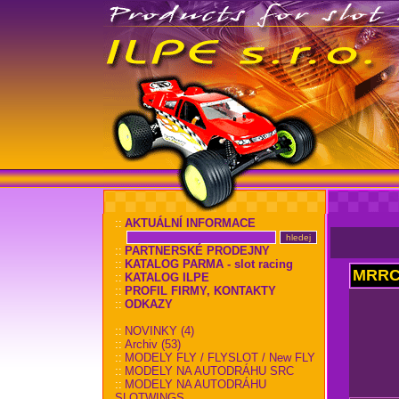
::
AKTUÁLNÍ INFORMACE
::
PARTNERSKÉ PRODEJNY
::
KATALOG PARMA - slot racing
MRRC 
::
KATALOG ILPE
::
PROFIL FIRMY, KONTAKTY
::
ODKAZY
::
NOVINKY (4)
::
Archiv (53)
::
MODELY FLY / FLYSLOT / New FLY
::
MODELY NA AUTODRÁHU SRC
::
MODELY NA AUTODRÁHU
SLOTWINGS