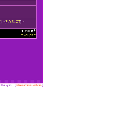
Y
]->[
FLYSLOT
]->
 . . . . . . . . . .
1.350 Kč
:: koupit ::
00 a vyšší. [
administrační rozhraní
]