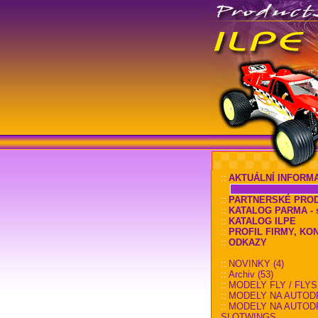
::
AKTUÁLNÍ INFORM
::
PARTNERSKÉ PRO
::
KATALOG PARMA - sl
::
KATALOG ILPE
::
PROFIL FIRMY, KO
::
ODKAZY
::
NOVINKY (4)
::
Archiv (53)
::
MODELY FLY / FLYS
::
MODELY NA AUTOD
::
MODELY NA AUTOD
SLOTWINGS