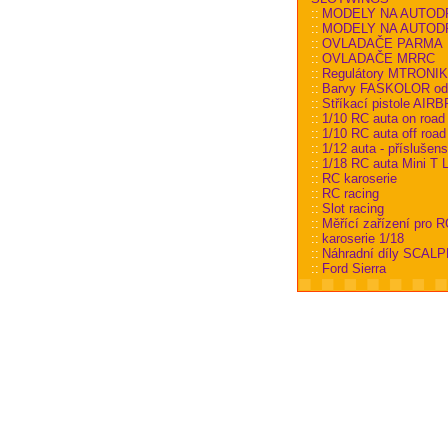
::
MODELY NA AUTOD
::
MODELY NA AUTODRÁ
::
OVLADAČE PARMA
::
OVLADAČE MRRC
::
Regulátory MTRONI
::
Barvy FASKOLOR od
::
Stříkací pistole AI
::
1/10 RC auta on road
::
1/10 RC auta off road
::
1/12 auta - příslušens
::
1/18 RC auta Mini T L
::
RC karoserie
::
RC racing
::
Slot racing
::
Měřící zařízení pro R
::
karoserie 1/18
::
Náhradní díly SCALP
::
Ford Sierra