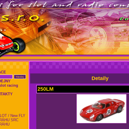
ACE
Detaily
DEJNY
ot racing
250LM
NTAKTY
LOT / New FLY
RÁHU SRC
RÁHU