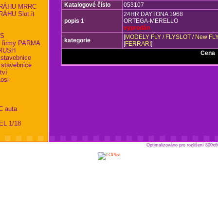
Katalogové číslo
053107
RÁHU MRRC
HU Slot.it
24HR DAYTONA 1968
popis 1
ORTEGA-MERELLO
vyprodán
KS
[
MODELY FLY / FLYSLOT / New FL
kategorie
 firmy PARMA
[
FERRARI
]
RBRUSH
Cena
.
 stavebnice
 stavebnice
tví
osi
C auta
EL 1/18
Optimalizováno pro rozlišení 800x6