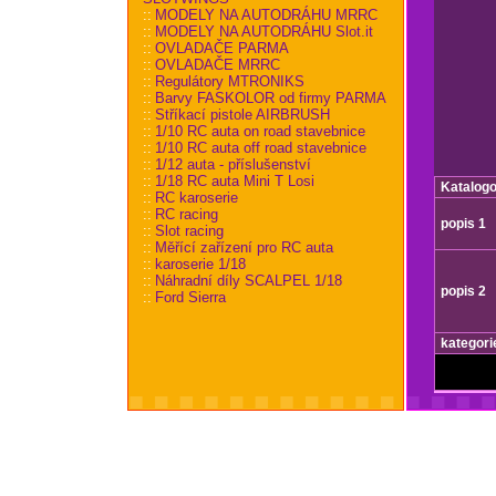
::
MODELY NA AUTODRÁHU MRRC
::
MODELY NA AUTODRÁHU Slot.it
::
OVLADAČE PARMA
::
OVLADAČE MRRC
::
Regulátory MTRONIKS
::
Barvy FASKOLOR od firmy PARMA
::
Stříkací pistole AIRBRUSH
::
1/10 RC auta on road stavebnice
::
1/10 RC auta off road stavebnice
::
1/12 auta - příslušenství
::
1/18 RC auta Mini T Losi
Katalogo
::
RC karoserie
::
RC racing
popis 1
::
Slot racing
::
Měřící zařízení pro RC auta
::
karoserie 1/18
::
Náhradní díly SCALPEL 1/18
popis 2
::
Ford Sierra
kategori