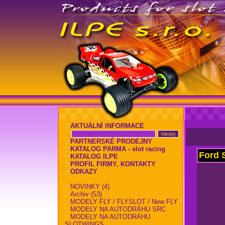
::
AKTUÁLNÍ INFORMACE
::
PARTNERSKÉ PRODEJNY
::
KATALOG PARMA - slot racing
Ford 
::
KATALOG ILPE
::
PROFIL FIRMY, KONTAKTY
::
ODKAZY
::
NOVINKY (4)
::
Archiv (53)
::
MODELY FLY / FLYSLOT / New FLY
::
MODELY NA AUTODRÁHU SRC
::
MODELY NA AUTODRÁHU
SLOTWINGS