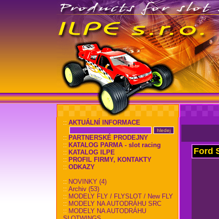
::
AKTUÁLNÍ INFORMACE
::
PARTNERSKÉ PRODEJNY
::
KATALOG PARMA - slot racing
Ford 
::
KATALOG ILPE
::
PROFIL FIRMY, KONTAKTY
::
ODKAZY
::
NOVINKY (4)
::
Archiv (53)
::
MODELY FLY / FLYSLOT / New FLY
::
MODELY NA AUTODRÁHU SRC
::
MODELY NA AUTODRÁHU
SLOTWINGS