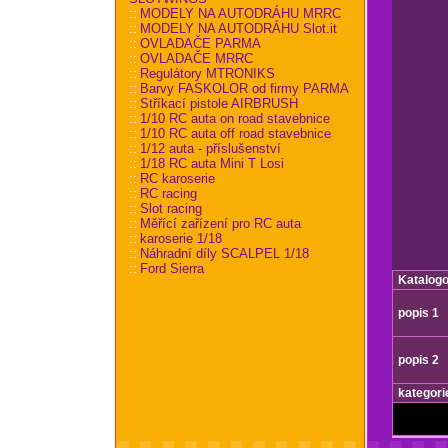
::
MODELY NA AUTODRÁHU MRRC
::
MODELY NA AUTODRÁHU Slot.it
::
OVLADAČE PARMA
::
OVLADAČE MRRC
::
Regulátory MTRONIKS
::
Barvy FASKOLOR od firmy PARMA
::
Stříkací pistole AIRBRUSH
::
1/10 RC auta on road stavebnice
::
1/10 RC auta off road stavebnice
::
1/12 auta - příslušenství
::
1/18 RC auta Mini T Losi
::
RC karoserie
::
RC racing
::
Slot racing
::
Měřící zařízení pro RC auta
::
karoserie 1/18
::
Náhradní díly SCALPEL 1/18
::
Ford Sierra
Katalogo
popis 1
popis 2
kategori