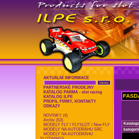
::
AKTUÁLNÍ INFORMACE
::
PARTNERSKÉ PRODEJNY
::
KATALOG PARMA - slot racing
FASD
::
KATALOG ILPE
::
PROFIL FIRMY, KONTAKTY
::
ODKAZY
::
NOVINKY (4)
::
Archiv (53)
Katalogo
::
MODELY FLY / FLYSLOT / New FLY
::
MODELY NA AUTODRÁHU SRC
kategori
::
MODELY NA AUTODRÁHU
SLOTWINGS