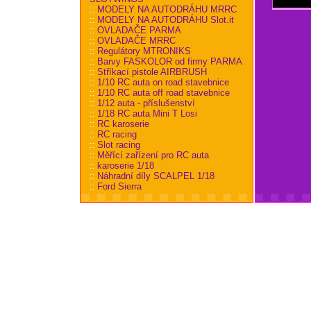
::
MODELY NA AUTODRÁHU MRRC
::
MODELY NA AUTODRÁHU Slot.it
::
OVLADAČE PARMA
::
OVLADAČE MRRC
::
Regulátory MTRONIKS
::
Barvy FASKOLOR od firmy PARMA
::
Stříkací pistole AIRBRUSH
::
1/10 RC auta on road stavebnice
::
1/10 RC auta off road stavebnice
::
1/12 auta - příslušenství
::
1/18 RC auta Mini T Losi
::
RC karoserie
::
RC racing
::
Slot racing
::
Měřící zařízení pro RC auta
::
karoserie 1/18
::
Náhradní díly SCALPEL 1/18
::
Ford Sierra