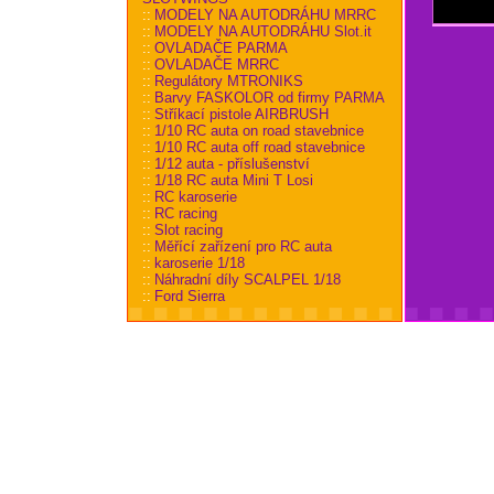
::
MODELY NA AUTODRÁHU MRRC
::
MODELY NA AUTODRÁHU Slot.it
::
OVLADAČE PARMA
::
OVLADAČE MRRC
::
Regulátory MTRONIKS
::
Barvy FASKOLOR od firmy PARMA
::
Stříkací pistole AIRBRUSH
::
1/10 RC auta on road stavebnice
::
1/10 RC auta off road stavebnice
::
1/12 auta - příslušenství
::
1/18 RC auta Mini T Losi
::
RC karoserie
::
RC racing
::
Slot racing
::
Měřící zařízení pro RC auta
::
karoserie 1/18
::
Náhradní díly SCALPEL 1/18
::
Ford Sierra