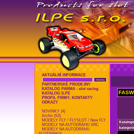
::
AKTUÁLNÍ INFORMACE
::
PARTNERSKÉ PRODEJNY
::
KATALOG PARMA - slot racing
FASW
::
KATALOG ILPE
::
PROFIL FIRMY, KONTAKTY
::
ODKAZY
::
NOVINKY (4)
::
Archiv (53)
::
MODELY FLY / FLYSLOT / New FLY
Katalogo
::
MODELY NA AUTODRÁHU SRC
kategori
::
MODELY NA AUTODRÁHU
SLOTWINGS