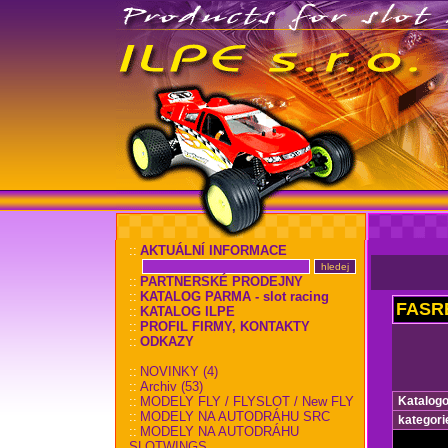
::
AKTUÁLNÍ INFORMACE
::
PARTNERSKÉ PRODEJNY
::
KATALOG PARMA - slot racing
FASR
::
KATALOG ILPE
::
PROFIL FIRMY, KONTAKTY
::
ODKAZY
::
NOVINKY (4)
::
Archiv (53)
::
MODELY FLY / FLYSLOT / New FLY
Katalogo
::
MODELY NA AUTODRÁHU SRC
kategori
::
MODELY NA AUTODRÁHU
SLOTWINGS