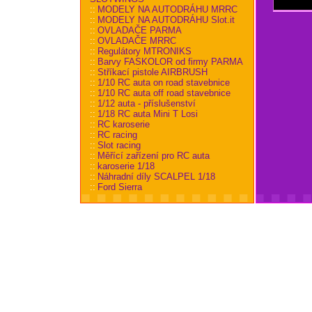
::
MODELY NA AUTODRÁHU MRRC
::
MODELY NA AUTODRÁHU Slot.it
::
OVLADAČE PARMA
::
OVLADAČE MRRC
::
Regulátory MTRONIKS
::
Barvy FASKOLOR od firmy PARMA
::
Stříkací pistole AIRBRUSH
::
1/10 RC auta on road stavebnice
::
1/10 RC auta off road stavebnice
::
1/12 auta - příslušenství
::
1/18 RC auta Mini T Losi
::
RC karoserie
::
RC racing
::
Slot racing
::
Měřící zařízení pro RC auta
::
karoserie 1/18
::
Náhradní díly SCALPEL 1/18
::
Ford Sierra