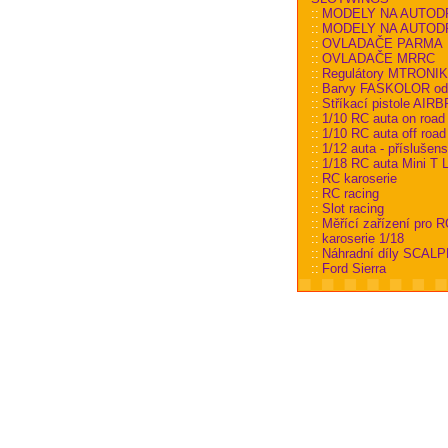
::
MODELY NA AUTOD
::
MODELY NA AUTODRÁ
::
OVLADAČE PARMA
::
OVLADAČE MRRC
::
Regulátory MTRONI
::
Barvy FASKOLOR od
::
Stříkací pistole AI
::
1/10 RC auta on road
::
1/10 RC auta off road
::
1/12 auta - příslušens
::
1/18 RC auta Mini T L
::
RC karoserie
::
RC racing
::
Slot racing
::
Měřící zařízení pro R
::
karoserie 1/18
::
Náhradní díly SCALP
::
Ford Sierra