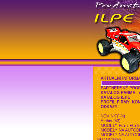
::
AKTUÁLNÍ INFORM
::
PARTNERSKÉ PRO
::
KATALOG PARMA - sl
::
KATALOG ILPE
::
PROFIL FIRMY, KO
::
ODKAZY
::
NOVINKY (4)
::
Archiv (53)
::
MODELY FLY / FLYS
::
MODELY NA AUTOD
::
MODELY NA AUTOD
SLOTWINGS