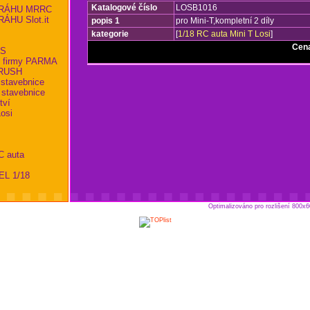
Katalogové číslo
LOSB1016
RÁHU MRRC
HU Slot.it
popis 1
pro Mini-T,kompletní 2 díly
kategorie
[
1/18 RC auta Mini T Losi
]
Cen
KS
 firmy PARMA
RBRUSH
 stavebnice
 stavebnice
tví
osi
C auta
EL 1/18
Optimalizováno pro rozlišení 800x6