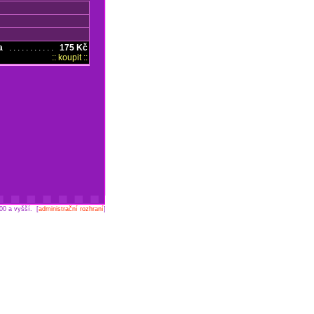
a
. . . . . . . . . . .
175 Kč
:: koupit ::
00 a vyšší. [
administrační rozhraní
]