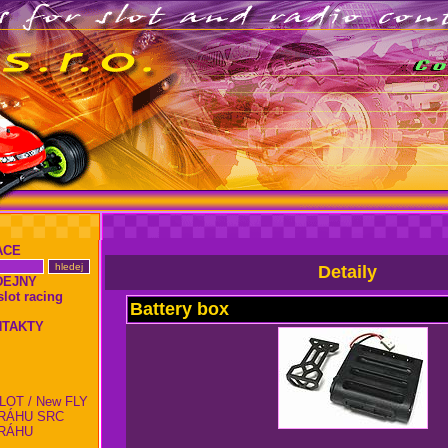
ACE
Detaily
DEJNY
ot racing
Battery box
NTAKTY
LOT / New FLY
RÁHU SRC
RÁHU