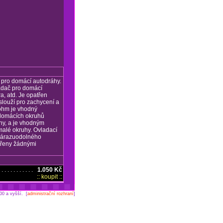
 pro domácí autodráhy.
adač pro domácí
, atd. Je opatřen
louží pro zachycení a
 ohm je vhodný
. domácích okruhů
hy, a je vhodným
malé okruhy. Ovladací
 nárazuodolného
třeny žádnými
 . . . . . . . . . .
1.050 Kč
:: koupit ::
00 a vyšší. [
administrační rozhraní
]