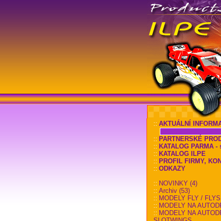
::
AKTUÁLNÍ INFORM
::
PARTNERSKÉ PRO
::
KATALOG PARMA - sl
::
KATALOG ILPE
::
PROFIL FIRMY, KO
::
ODKAZY
::
NOVINKY (4)
::
Archiv (53)
::
MODELY FLY / FLYS
::
MODELY NA AUTOD
::
MODELY NA AUTOD
SLOTWINGS