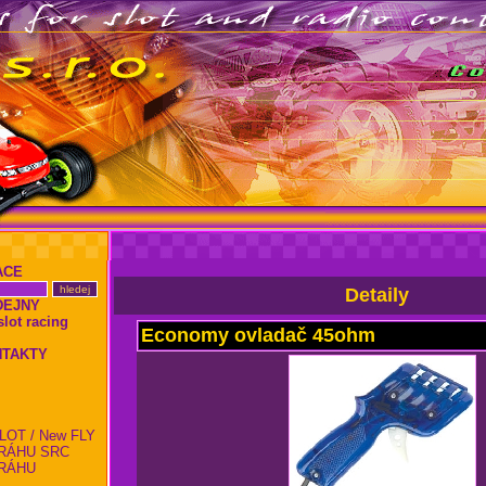
ACE
Detaily
DEJNY
ot racing
Economy ovladač 45ohm
NTAKTY
LOT / New FLY
RÁHU SRC
RÁHU