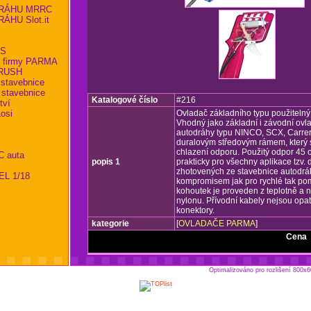
RÁHU MRRC
HU Slot.it
KS
 firmy PARMA
RBRUSH
 stavebnice
 stavebnice
Katalogové číslo
#216
tví
osi
Ovladač základního typu použitelný
Vhodný jako základní i závodní ovl
autodráhy typu NINCO, SCX, Carrera
duralovým středovým rámem, který s
chlazení odporu. Použitý odpor 45
C auta
popis 1
prakticky pro všechny aplikace tzv
zhotovených ze stavebnice autodrá
EL 1/18
kompromisem jak pro rychlé tak po
kohoutek je proveden z teplotně a
nylonu. Přívodní kabely nejsou opa
konektory.
kategorie
[
OVLADAČE PARMA
]
Cena
.
Optimalizováno pro rozlišení 800x6