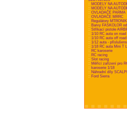
::
MODELY NA AUTOD
::
MODELY NA AUTODRÁ
::
OVLADAČE PARMA
::
OVLADAČE MRRC
::
Regulátory MTRONI
::
Barvy FASKOLOR od
::
Stříkací pistole AI
::
1/10 RC auta on road
::
1/10 RC auta off road
::
1/12 auta - příslušens
::
1/18 RC auta Mini T L
::
RC karoserie
::
RC racing
::
Slot racing
::
Měřící zařízení pro R
::
karoserie 1/18
::
Náhradní díly SCALP
::
Ford Sierra