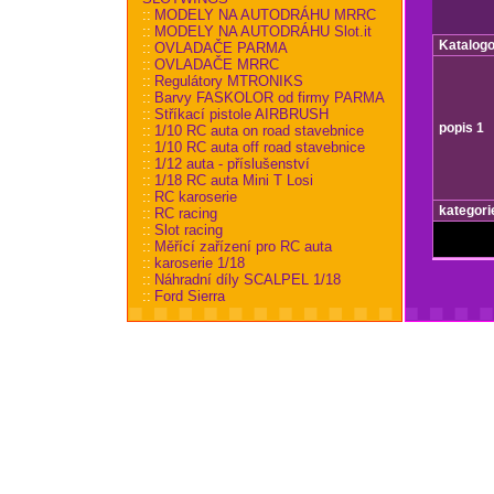
::
MODELY NA AUTODRÁHU MRRC
::
MODELY NA AUTODRÁHU Slot.it
Katalogo
::
OVLADAČE PARMA
::
OVLADAČE MRRC
::
Regulátory MTRONIKS
::
Barvy FASKOLOR od firmy PARMA
::
Stříkací pistole AIRBRUSH
popis 1
::
1/10 RC auta on road stavebnice
::
1/10 RC auta off road stavebnice
::
1/12 auta - příslušenství
::
1/18 RC auta Mini T Losi
::
RC karoserie
kategori
::
RC racing
::
Slot racing
::
Měřící zařízení pro RC auta
::
karoserie 1/18
::
Náhradní díly SCALPEL 1/18
::
Ford Sierra