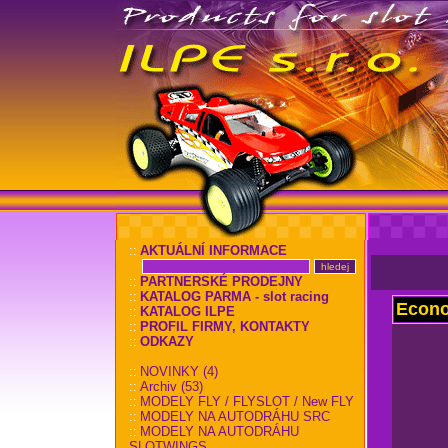
::
AKTUÁLNÍ INFORMACE
::
PARTNERSKÉ PRODEJNY
::
KATALOG PARMA - slot racing
Econ
::
KATALOG ILPE
::
PROFIL FIRMY, KONTAKTY
::
ODKAZY
::
NOVINKY (4)
::
Archiv (53)
::
MODELY FLY / FLYSLOT / New FLY
::
MODELY NA AUTODRÁHU SRC
::
MODELY NA AUTODRÁHU
SLOTWINGS