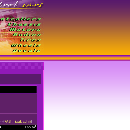
]->[
FAS ... (základní)
]
a
. . . . . . . . . . .
165 Kč