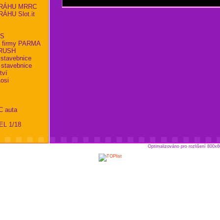
RÁHU MRRC
HU Slot.it
KS
 firmy PARMA
RBRUSH
 stavebnice
 stavebnice
tví
osi
C auta
EL 1/18
Optimalizováno pro rozlišení 800x6