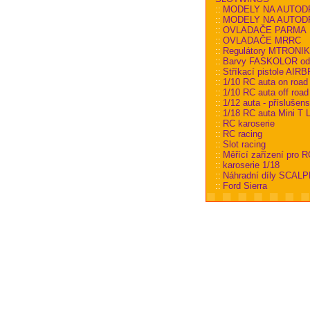
::
MODELY NA AUTOD
::
MODELY NA AUTODRÁ
::
OVLADAČE PARMA
::
OVLADAČE MRRC
::
Regulátory MTRONI
::
Barvy FASKOLOR od
::
Stříkací pistole AI
::
1/10 RC auta on road
::
1/10 RC auta off road
::
1/12 auta - příslušens
::
1/18 RC auta Mini T L
::
RC karoserie
::
RC racing
::
Slot racing
::
Měřící zařízení pro R
::
karoserie 1/18
::
Náhradní díly SCALP
::
Ford Sierra