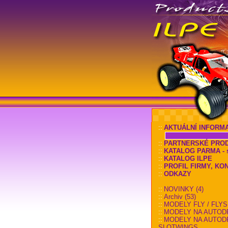
::
AKTUÁLNÍ INFORM
::
PARTNERSKÉ PRO
::
KATALOG PARMA - sl
::
KATALOG ILPE
::
PROFIL FIRMY, KO
::
ODKAZY
::
NOVINKY (4)
::
Archiv (53)
::
MODELY FLY / FLYS
::
MODELY NA AUTOD
::
MODELY NA AUTOD
SLOTWINGS