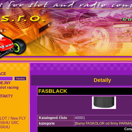
ACE
Detaily
DEJNY
ot racing
FASBLACK
NTAKTY
Katalogové číslo
40001
LOT / New FLY
RÁHU SRC
kategorie
[
Barvy FASKOLOR od firmy PARMA
RÁHU
Cen