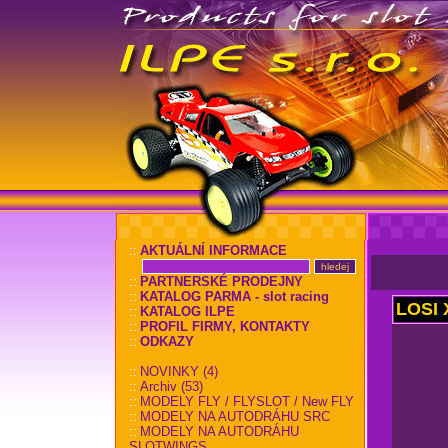
::
AKTUÁLNÍ INFORMACE
::
PARTNERSKÉ PRODEJNY
::
KATALOG PARMA - slot racing
LOSI 
::
KATALOG ILPE
::
PROFIL FIRMY, KONTAKTY
::
ODKAZY
::
NOVINKY (4)
::
Archiv (53)
::
MODELY FLY / FLYSLOT / New FLY
::
MODELY NA AUTODRÁHU SRC
::
MODELY NA AUTODRÁHU
SLOTWINGS