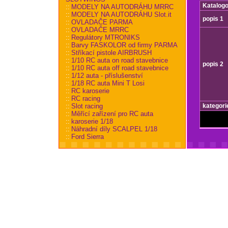
Katalogo
::
MODELY NA AUTODRÁHU MRRC
::
MODELY NA AUTODRÁHU Slot.it
popis 1
::
OVLADAČE PARMA
::
OVLADAČE MRRC
::
Regulátory MTRONIKS
::
Barvy FASKOLOR od firmy PARMA
::
Stříkací pistole AIRBRUSH
::
1/10 RC auta on road stavebnice
popis 2
::
1/10 RC auta off road stavebnice
::
1/12 auta - příslušenství
::
1/18 RC auta Mini T Losi
::
RC karoserie
::
RC racing
::
Slot racing
kategori
::
Měřící zařízení pro RC auta
::
karoserie 1/18
::
Náhradní díly SCALPEL 1/18
::
Ford Sierra