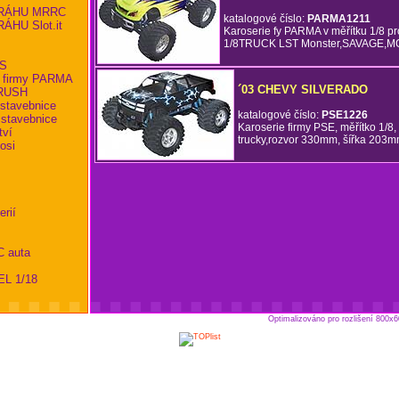
RÁHU MRRC
katalogové číslo:
PARMA1211
HU Slot.it
Karoserie fy PARMA v měřítku 1/8 p
1/8TRUCK LST Monster,SAVAGE,MG
KS
 firmy PARMA
´03 CHEVY SILVERADO
BRUSH
 stavebnice
katalogové číslo:
PSE1226
 stavebnice
Karoserie firmy PSE, měřítko 1/8,
tví
trucky,rozvor 330mm, šířka 203
osi
erií
C auta
EL 1/18
Optimalizováno pro rozlišení 800x6