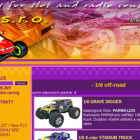
ACE
- 1/8 off-road
DEJNY
ot racing
počet nalezených položek:
3
1/8 GRAVE DIGGER
NTAKTY
katalogové číslo:
PARMA1225
Karoserie PARMA pro měřítko 1/8
truck. Dodáno včetně obtisků a v
oken
LOT / New FLY
RÁHU SRC
RÁHU
1/8 X-citer STADIUM TRUCK