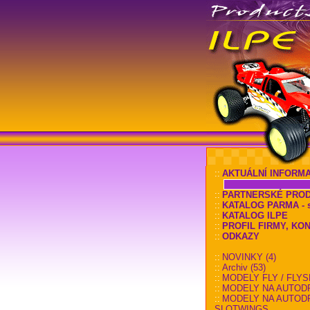
::
AKTUÁLNÍ INFORM
::
PARTNERSKÉ PRO
::
KATALOG PARMA - sl
::
KATALOG ILPE
::
PROFIL FIRMY, KO
::
ODKAZY
::
NOVINKY (4)
::
Archiv (53)
::
MODELY FLY / FLYS
::
MODELY NA AUTOD
::
MODELY NA AUTOD
SLOTWINGS