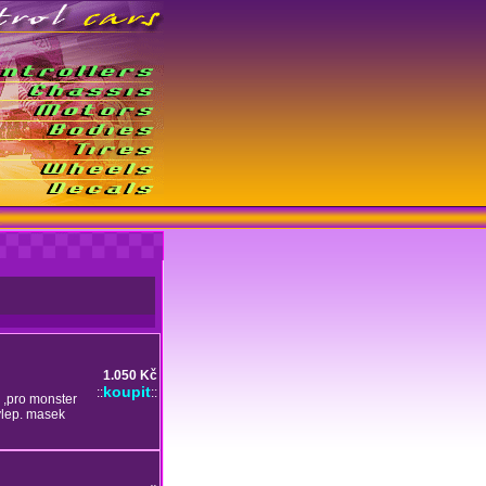
1.050 Kč
koupit
::
::
 ,pro monster
ylep. masek