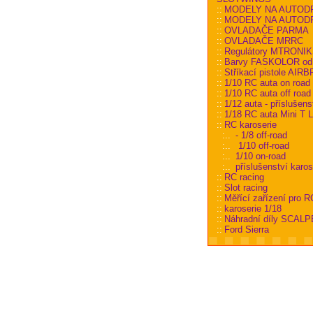
::
MODELY NA AUTOD
::
MODELY NA AUTODRÁ
::
OVLADAČE PARMA
::
OVLADAČE MRRC
::
Regulátory MTRONI
::
Barvy FASKOLOR od
::
Stříkací pistole AIR
::
1/10 RC auta on road
::
1/10 RC auta off road
::
1/12 auta - příslušens
::
1/18 RC auta Mini T L
::
RC karoserie
:..
- 1/8 off-road
:..
1/10 off-road
:..
1/10 on-road
:..
příslušenství karos
::
RC racing
::
Slot racing
::
Měřící zařízení pro R
::
karoserie 1/18
::
Náhradní díly SCALP
::
Ford Sierra