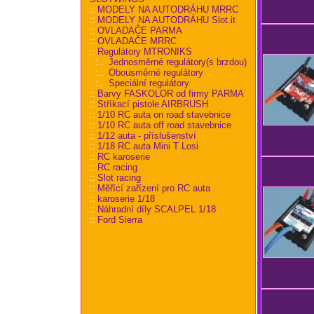
::
MODELY NA AUTODRÁHU MRRC
::
MODELY NA AUTODRÁHU Slot.it
::
OVLADAČE PARMA
::
OVLADAČE MRRC
::
Regulátory MTRONIKS
:..
Jednosměrné regulátory(s brzdou)
:..
Obousměrné regulátory
:..
Speciální regulátory
::
Barvy FASKOLOR od firmy PARMA
::
Stříkací pistole AIRBRUSH
::
1/10 RC auta on road stavebnice
::
1/10 RC auta off road stavebnice
::
1/12 auta - příslušenství
::
1/18 RC auta Mini T Losi
::
RC karoserie
::
RC racing
::
Slot racing
::
Měřící zařízení pro RC auta
::
karoserie 1/18
::
Náhradní díly SCALPEL 1/18
::
Ford Sierra