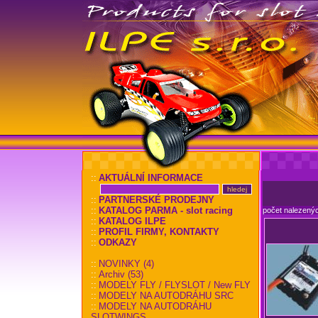
::
AKTUÁLNÍ INFORMACE
::
PARTNERSKÉ PRODEJNY
::
KATALOG PARMA - slot racing
počet nalezený
::
KATALOG ILPE
::
PROFIL FIRMY, KONTAKTY
::
ODKAZY
::
NOVINKY (4)
::
Archiv (53)
::
MODELY FLY / FLYSLOT / New FLY
::
MODELY NA AUTODRÁHU SRC
::
MODELY NA AUTODRÁHU
SLOTWINGS