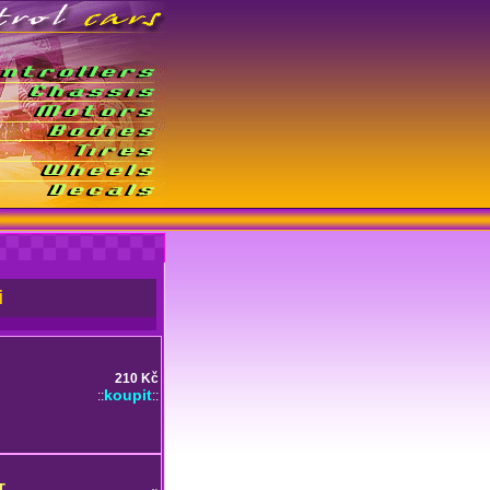
i
210 Kč
koupit
::
::
T