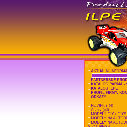
::
AKTUÁLNÍ INFORM
::
PARTNERSKÉ PRO
::
KATALOG PARMA - sl
::
KATALOG ILPE
::
PROFIL FIRMY, KO
::
ODKAZY
::
NOVINKY (4)
::
Archiv (53)
::
MODELY FLY / FLYS
::
MODELY NA AUTOD
::
MODELY NA AUTOD
SLOTWINGS