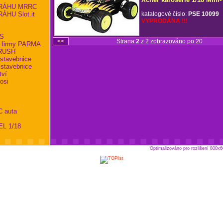
RÁHU MRRC
HU Slot.it
katalogové číslo:
PSE 10099
VYPRODÁNA !!!
KS
<<
Strana
2
z 2 zobrazováno po 20
 firmy PARMA
BRUSH
 stavebnice
 stavebnice
tví
osi
C auta
EL 1/18
Optimalizováno pro rozlišení 800x6