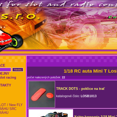
ACE
1/18 RC auta Mini T Los
DEJNY
ot racing
počet nalezených položek:
22
NTAKTY
TRACK DOTS - poklice na trať
katalogové číslo:
LOSB1013
LOT / New FLY
RÁHU SRC
RÁHU
Xciter karoserie 1/18 Mini-