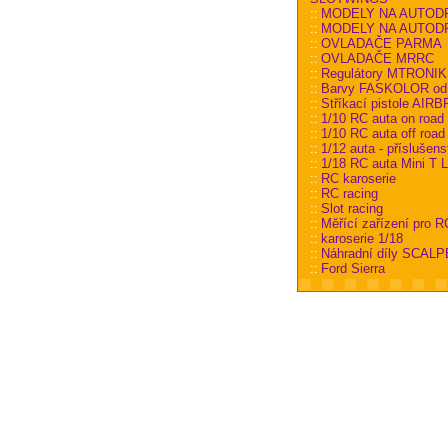
::
MODELY NA AUTOD
::
MODELY NA AUTODRÁ
::
OVLADAČE PARMA
::
OVLADAČE MRRC
::
Regulátory MTRONI
::
Barvy FASKOLOR od
::
Stříkací pistole AIR
::
1/10 RC auta on road
::
1/10 RC auta off road
::
1/12 auta - příslušens
::
1/18 RC auta Mini T L
::
RC karoserie
::
RC racing
::
Slot racing
::
Měřící zařízení pro R
::
karoserie 1/18
::
Náhradní díly SCALP
::
Ford Sierra