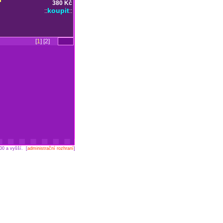
380 Kč
koupit
::
::
[
1
] [2]
00 a vyšší. [
administrační rozhraní
]