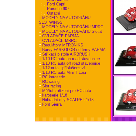
:..
Ford Capri
:..
Porsche 907
:..
Ostatní
::
MODELY NA AUTODRÁHU
SLOTWINGS
::
MODELY NA AUTODRÁHU MRRC
::
MODELY NA AUTODRÁHU Slot.it
::
OVLADAČE PARMA
::
OVLADAČE MRRC
::
Regulátory MTRONIKS
::
Barvy FASKOLOR od firmy PARMA
::
Stříkací pistole AIRBRUSH
::
1/10 RC auta on road stavebnice
::
1/10 RC auta off road stavebnice
::
1/12 auta - příslušenství
::
1/18 RC auta Mini T Losi
::
RC karoserie
::
RC racing
::
Slot racing
::
Měřící zařízení pro RC auta
::
karoserie 1/18
::
Náhradní díly SCALPEL 1/18
::
Ford Sierra