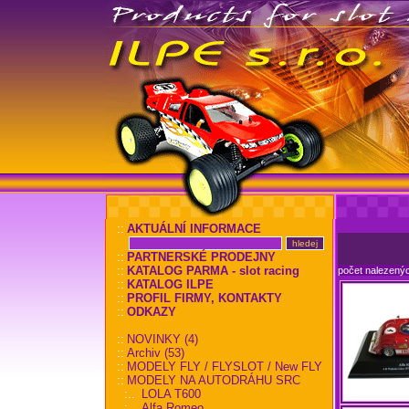
::
AKTUÁLNÍ INFORMACE
::
PARTNERSKÉ PRODEJNY
::
KATALOG PARMA - slot racing
počet nalezený
::
KATALOG ILPE
::
PROFIL FIRMY, KONTAKTY
::
ODKAZY
::
NOVINKY (4)
::
Archiv (53)
::
MODELY FLY / FLYSLOT / New FLY
::
MODELY NA AUTODRÁHU SRC
:..
LOLA T600
:..
Alfa Romeo