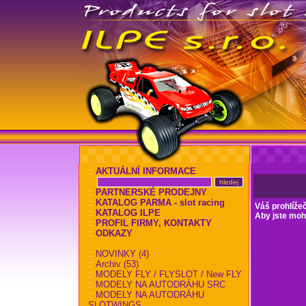
::
AKTUÁLNÍ INFORMACE
::
PARTNERSKÉ PRODEJNY
::
KATALOG PARMA - slot racing
Váš prohlíže
::
KATALOG ILPE
Aby jste mohl
::
PROFIL FIRMY, KONTAKTY
::
ODKAZY
::
NOVINKY (4)
::
Archiv (53)
::
MODELY FLY / FLYSLOT / New FLY
::
MODELY NA AUTODRÁHU SRC
::
MODELY NA AUTODRÁHU
SLOTWINGS