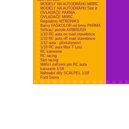
::
MODELY NA AUTODRÁHU MRRC
::
MODELY NA AUTODRÁHU Slot.it
::
OVLADAČE PARMA
::
OVLADAČE MRRC
::
Regulátory MTRONIKS
::
Barvy FASKOLOR od firmy PARMA
::
Stříkací pistole AIRBRUSH
::
1/10 RC auta on road stavebnice
::
1/10 RC auta off road stavebnice
::
1/12 auta - příslušenství
::
1/18 RC auta Mini T Losi
::
RC karoserie
::
RC racing
::
Slot racing
::
Měřící zařízení pro RC auta
::
karoserie 1/18
::
Náhradní díly SCALPEL 1/18
::
Ford Sierra