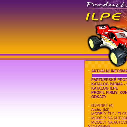
::
AKTUÁLNÍ INFORM
::
PARTNERSKÉ PRO
::
KATALOG PARMA - sl
::
KATALOG ILPE
::
PROFIL FIRMY, KO
::
ODKAZY
::
NOVINKY (4)
::
Archiv (53)
::
MODELY FLY / FLYS
::
MODELY NA AUTOD
::
MODELY NA AUTOD
SLOTWINGS