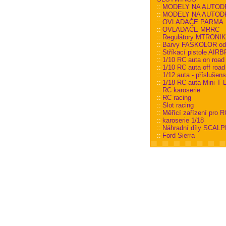
::
MODELY NA AUTOD
::
MODELY NA AUTODRÁ
::
OVLADAČE PARMA
::
OVLADAČE MRRC
::
Regulátory MTRONI
::
Barvy FASKOLOR od
::
Stříkací pistole AI
::
1/10 RC auta on road
::
1/10 RC auta off road
::
1/12 auta - příslušens
::
1/18 RC auta Mini T L
::
RC karoserie
::
RC racing
::
Slot racing
::
Měřící zařízení pro R
::
karoserie 1/18
::
Náhradní díly SCALP
::
Ford Sierra