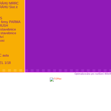
RÁHU MRRC
HU Slot.it
KS
 firmy PARMA
RBRUSH
 stavebnice
 stavebnice
tví
osi
C auta
EL 1/18
Optimalizováno pro rozlišení 800x6