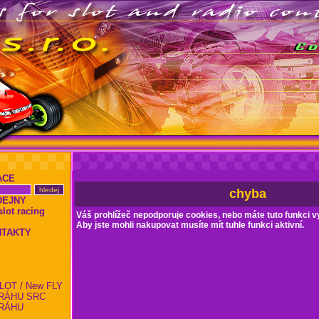
ACE
chyba
DEJNY
ot racing
Váš prohlížeč nepodporuje cookies, nebo máte tuto funkci v
Aby jste mohli nakupovat musíte mít tuhle funkci aktivní.
NTAKTY
LOT / New FLY
RÁHU SRC
RÁHU