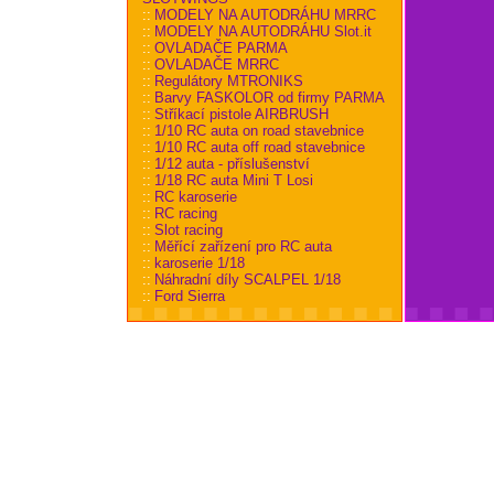
::
MODELY NA AUTODRÁHU MRRC
::
MODELY NA AUTODRÁHU Slot.it
::
OVLADAČE PARMA
::
OVLADAČE MRRC
::
Regulátory MTRONIKS
::
Barvy FASKOLOR od firmy PARMA
::
Stříkací pistole AIRBRUSH
::
1/10 RC auta on road stavebnice
::
1/10 RC auta off road stavebnice
::
1/12 auta - příslušenství
::
1/18 RC auta Mini T Losi
::
RC karoserie
::
RC racing
::
Slot racing
::
Měřící zařízení pro RC auta
::
karoserie 1/18
::
Náhradní díly SCALPEL 1/18
::
Ford Sierra