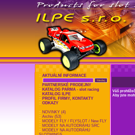
::
AKTUÁLNÍ INFORMACE
::
PARTNERSKÉ PRODEJNY
::
KATALOG PARMA - slot racing
Váš prohlíže
::
KATALOG ILPE
Aby jste mohl
::
PROFIL FIRMY, KONTAKTY
::
ODKAZY
::
NOVINKY (4)
::
Archiv (53)
::
MODELY FLY / FLYSLOT / New FLY
::
MODELY NA AUTODRÁHU SRC
::
MODELY NA AUTODRÁHU
SLOTWINGS