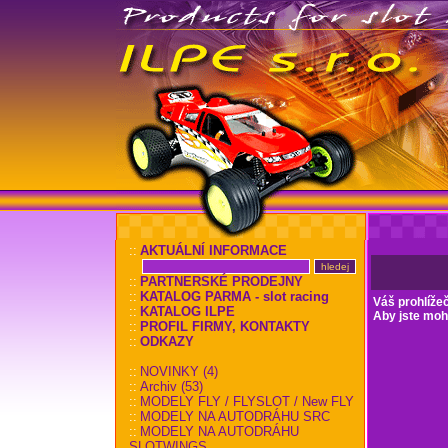
::
AKTUÁLNÍ INFORMACE
::
PARTNERSKÉ PRODEJNY
::
KATALOG PARMA - slot racing
Váš prohlíže
::
KATALOG ILPE
Aby jste mohl
::
PROFIL FIRMY, KONTAKTY
::
ODKAZY
::
NOVINKY (4)
::
Archiv (53)
::
MODELY FLY / FLYSLOT / New FLY
::
MODELY NA AUTODRÁHU SRC
::
MODELY NA AUTODRÁHU
SLOTWINGS