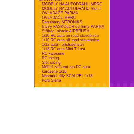
::
MODELY NA AUTODRÁHU MRRC
::
MODELY NA AUTODRÁHU Slot.it
::
OVLADAČE PARMA
::
OVLADAČE MRRC
::
Regulátory MTRONIKS
::
Barvy FASKOLOR od firmy PARMA
::
Stříkací pistole AIRBRUSH
::
1/10 RC auta on road stavebnice
::
1/10 RC auta off road stavebnice
::
1/12 auta - příslušenství
::
1/18 RC auta Mini T Losi
::
RC karoserie
::
RC racing
::
Slot racing
::
Měřící zařízení pro RC auta
::
karoserie 1/18
::
Náhradní díly SCALPEL 1/18
::
Ford Sierra