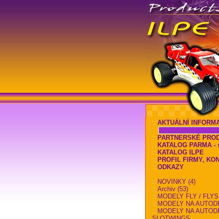
::
AKTUÁLNÍ INFORM
::
PARTNERSKÉ PRO
::
KATALOG PARMA - sl
::
KATALOG ILPE
::
PROFIL FIRMY, KO
::
ODKAZY
::
NOVINKY (4)
::
Archiv (53)
::
MODELY FLY / FLYS
::
MODELY NA AUTOD
::
MODELY NA AUTOD
SLOTWINGS