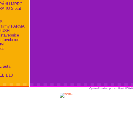
RÁHU MRRC
HU Slot.it
KS
 firmy PARMA
RBRUSH
 stavebnice
 stavebnice
tví
osi
C auta
EL 1/18
Optimalizováno pro rozlišení 800x6