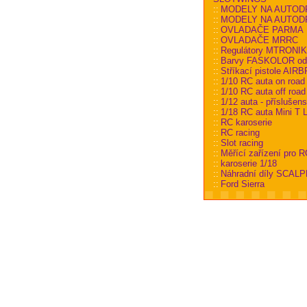
::
MODELY NA AUTOD
::
MODELY NA AUTODRÁ
::
OVLADAČE PARMA
::
OVLADAČE MRRC
::
Regulátory MTRONI
::
Barvy FASKOLOR od
::
Stříkací pistole AI
::
1/10 RC auta on road
::
1/10 RC auta off road
::
1/12 auta - příslušens
::
1/18 RC auta Mini T L
::
RC karoserie
::
RC racing
::
Slot racing
::
Měřící zařízení pro R
::
karoserie 1/18
::
Náhradní díly SCALP
::
Ford Sierra