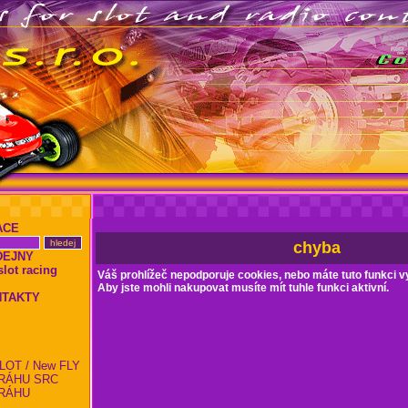
ACE
chyba
DEJNY
ot racing
Váš prohlížeč nepodporuje cookies, nebo máte tuto funkci v
Aby jste mohli nakupovat musíte mít tuhle funkci aktivní.
NTAKTY
LOT / New FLY
RÁHU SRC
RÁHU