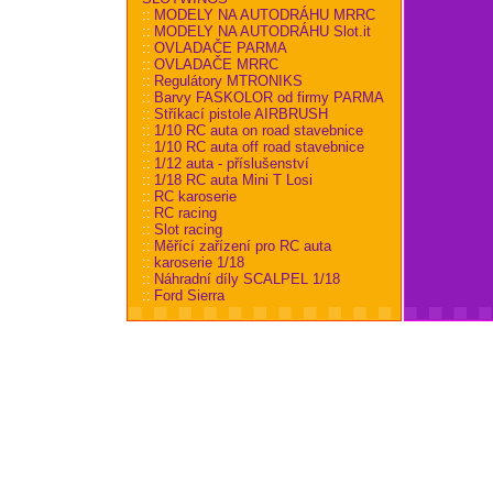
::
MODELY NA AUTODRÁHU MRRC
::
MODELY NA AUTODRÁHU Slot.it
::
OVLADAČE PARMA
::
OVLADAČE MRRC
::
Regulátory MTRONIKS
::
Barvy FASKOLOR od firmy PARMA
::
Stříkací pistole AIRBRUSH
::
1/10 RC auta on road stavebnice
::
1/10 RC auta off road stavebnice
::
1/12 auta - příslušenství
::
1/18 RC auta Mini T Losi
::
RC karoserie
::
RC racing
::
Slot racing
::
Měřící zařízení pro RC auta
::
karoserie 1/18
::
Náhradní díly SCALPEL 1/18
::
Ford Sierra