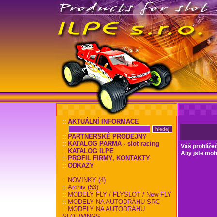
::
AKTUÁLNÍ INFORMACE
::
PARTNERSKÉ PRODEJNY
::
KATALOG PARMA - slot racing
Váš prohlíže
::
KATALOG ILPE
Aby jste mohl
::
PROFIL FIRMY, KONTAKTY
::
ODKAZY
::
NOVINKY (4)
::
Archiv (53)
::
MODELY FLY / FLYSLOT / New FLY
::
MODELY NA AUTODRÁHU SRC
::
MODELY NA AUTODRÁHU
SLOTWINGS