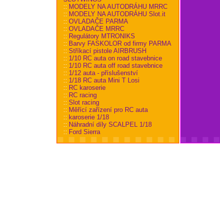
::
MODELY NA AUTODRÁHU MRRC
::
MODELY NA AUTODRÁHU Slot.it
::
OVLADAČE PARMA
::
OVLADAČE MRRC
::
Regulátory MTRONIKS
::
Barvy FASKOLOR od firmy PARMA
::
Stříkací pistole AIRBRUSH
::
1/10 RC auta on road stavebnice
::
1/10 RC auta off road stavebnice
::
1/12 auta - příslušenství
::
1/18 RC auta Mini T Losi
::
RC karoserie
::
RC racing
::
Slot racing
::
Měřící zařízení pro RC auta
::
karoserie 1/18
::
Náhradní díly SCALPEL 1/18
::
Ford Sierra