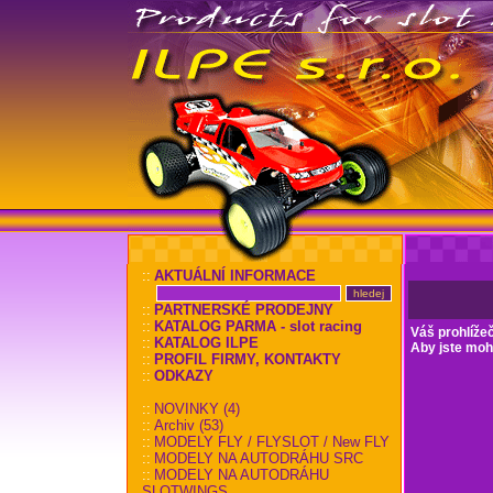
::
AKTUÁLNÍ INFORMACE
::
PARTNERSKÉ PRODEJNY
::
KATALOG PARMA - slot racing
Váš prohlíže
::
KATALOG ILPE
Aby jste mohl
::
PROFIL FIRMY, KONTAKTY
::
ODKAZY
::
NOVINKY (4)
::
Archiv (53)
::
MODELY FLY / FLYSLOT / New FLY
::
MODELY NA AUTODRÁHU SRC
::
MODELY NA AUTODRÁHU
SLOTWINGS