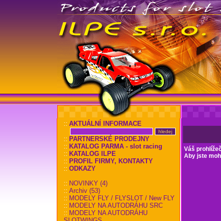
::
AKTUÁLNÍ INFORMACE
::
PARTNERSKÉ PRODEJNY
::
KATALOG PARMA - slot racing
Váš prohlíže
::
KATALOG ILPE
Aby jste mohl
::
PROFIL FIRMY, KONTAKTY
::
ODKAZY
::
NOVINKY (4)
::
Archiv (53)
::
MODELY FLY / FLYSLOT / New FLY
::
MODELY NA AUTODRÁHU SRC
::
MODELY NA AUTODRÁHU
SLOTWINGS