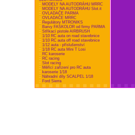
::
MODELY NA AUTODRÁHU MRRC
::
MODELY NA AUTODRÁHU Slot.it
::
OVLADAČE PARMA
::
OVLADAČE MRRC
::
Regulátory MTRONIKS
::
Barvy FASKOLOR od firmy PARMA
::
Stříkací pistole AIRBRUSH
::
1/10 RC auta on road stavebnice
::
1/10 RC auta off road stavebnice
::
1/12 auta - příslušenství
::
1/18 RC auta Mini T Losi
::
RC karoserie
::
RC racing
::
Slot racing
::
Měřící zařízení pro RC auta
::
karoserie 1/18
::
Náhradní díly SCALPEL 1/18
::
Ford Sierra