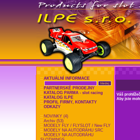
::
AKTUÁLNÍ INFORMACE
::
PARTNERSKÉ PRODEJNY
::
KATALOG PARMA - slot racing
Váš prohlíže
::
KATALOG ILPE
Aby jste mohl
::
PROFIL FIRMY, KONTAKTY
::
ODKAZY
::
NOVINKY (4)
::
Archiv (53)
::
MODELY FLY / FLYSLOT / New FLY
::
MODELY NA AUTODRÁHU SRC
::
MODELY NA AUTODRÁHU
SLOTWINGS