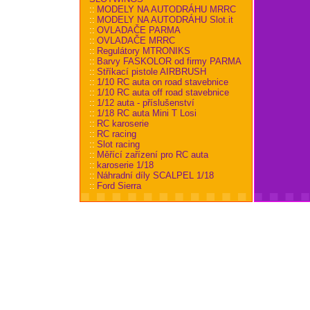
::
MODELY NA AUTODRÁHU MRRC
::
MODELY NA AUTODRÁHU Slot.it
::
OVLADAČE PARMA
::
OVLADAČE MRRC
::
Regulátory MTRONIKS
::
Barvy FASKOLOR od firmy PARMA
::
Stříkací pistole AIRBRUSH
::
1/10 RC auta on road stavebnice
::
1/10 RC auta off road stavebnice
::
1/12 auta - příslušenství
::
1/18 RC auta Mini T Losi
::
RC karoserie
::
RC racing
::
Slot racing
::
Měřící zařízení pro RC auta
::
karoserie 1/18
::
Náhradní díly SCALPEL 1/18
::
Ford Sierra