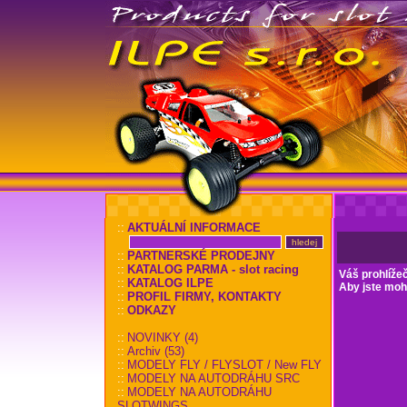
::
AKTUÁLNÍ INFORMACE
::
PARTNERSKÉ PRODEJNY
::
KATALOG PARMA - slot racing
Váš prohlíže
::
KATALOG ILPE
Aby jste mohl
::
PROFIL FIRMY, KONTAKTY
::
ODKAZY
::
NOVINKY (4)
::
Archiv (53)
::
MODELY FLY / FLYSLOT / New FLY
::
MODELY NA AUTODRÁHU SRC
::
MODELY NA AUTODRÁHU
SLOTWINGS