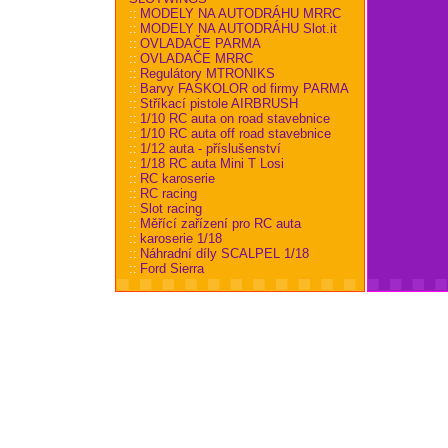
::
MODELY NA AUTODRÁHU MRRC
::
MODELY NA AUTODRÁHU Slot.it
::
OVLADAČE PARMA
::
OVLADAČE MRRC
::
Regulátory MTRONIKS
::
Barvy FASKOLOR od firmy PARMA
::
Stříkací pistole AIRBRUSH
::
1/10 RC auta on road stavebnice
::
1/10 RC auta off road stavebnice
::
1/12 auta - příslušenství
::
1/18 RC auta Mini T Losi
::
RC karoserie
::
RC racing
::
Slot racing
::
Měřící zařízení pro RC auta
::
karoserie 1/18
::
Náhradní díly SCALPEL 1/18
::
Ford Sierra