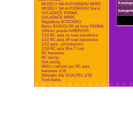
Katalogo
::
MODELY NA AUTODRÁHU MRRC
::
MODELY NA AUTODRÁHU Slot.it
kategori
::
OVLADAČE PARMA
::
OVLADAČE MRRC
::
Regulátory MTRONIKS
::
Barvy FASKOLOR od firmy PARMA
::
Stříkací pistole AIRBRUSH
::
1/10 RC auta on road stavebnice
::
1/10 RC auta off road stavebnice
::
1/12 auta - příslušenství
::
1/18 RC auta Mini T Losi
::
RC karoserie
::
RC racing
::
Slot racing
::
Měřící zařízení pro RC auta
::
karoserie 1/18
::
Náhradní díly SCALPEL 1/18
::
Ford Sierra