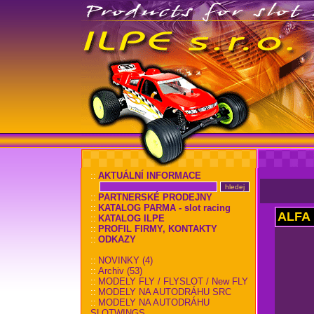
::
AKTUÁLNÍ INFORMACE
::
PARTNERSKÉ PRODEJNY
::
KATALOG PARMA - slot racing
ALFA 
::
KATALOG ILPE
::
PROFIL FIRMY, KONTAKTY
::
ODKAZY
::
NOVINKY (4)
::
Archiv (53)
::
MODELY FLY / FLYSLOT / New FLY
::
MODELY NA AUTODRÁHU SRC
::
MODELY NA AUTODRÁHU
SLOTWINGS