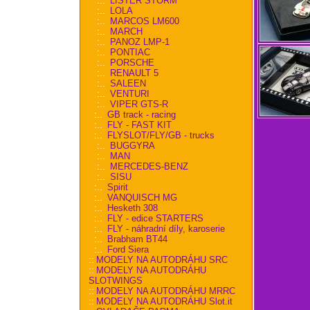
:..
LISTER STORM
:..
LOLA
:..
MARCOS LM600
:..
MARCH
:..
PANOZ LMP-1
:..
PONTIAC
:..
PORSCHE
:..
RENAULT 5
:..
SALEEN
:..
VENTURI
:..
VIPER GTS-R
:..
GB track - racing
:..
FLY - FAST KIT
:..
FLYSLOT/FLY/GB - trucks
:..
BUGGYRA
:..
MAN
:..
MERCEDES-BENZ
:..
SISU
:..
Spirit
:..
VANQUISCH MG
:..
Hesketh 308
:..
FLY - edice STARTERS
:..
FLY - náhradní díly, karoserie
:..
Brabham BT44
:..
Ford Siera
::
MODELY NA AUTODRÁHU SRC
::
MODELY NA AUTODRÁHU
SLOTWINGS
::
MODELY NA AUTODRÁHU MRRC
::
MODELY NA AUTODRÁHU Slot.it