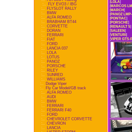
[
LOLA
]
:..
FLY EVO3 / IBG
[
MARCOS LM
:..
FLYSLOT RALLY
[
MARCH
]
:..
BMW
[
PANOZ LMP-
:..
ALFA ROMEO
[
PONTIAC
]
:..
BRABHAM BT44
[
PORSCHE
]
:..
CORVETTE
[
RENAULT 5
]
:..
DORAN
[
SALEEN
]
:..
FERRARI
[
VENTURI
]
[
VIPER GTS-
:..
FIAT
:..
FORD
:..
LANCIA 037
:..
LOLA
:..
LOTUS
:..
PANOZ
:..
PORSCHE
:..
RILEY
:..
SUNRED
:..
WILLIAMS
:..
Dodge Viper
:..
Fly Car Model/GB track
:..
ALFA ROMEO
:..
AUDI
:..
BMW
:..
FERRARI
:..
FERRARI F40
:..
FORD
:..
CHEVROLET CORVETTE
:..
CHEVRON
:..
LANCIA