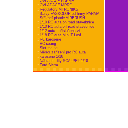
::
OVLADAČE PARMA
::
OVLADAČE MRRC
::
Regulátory MTRONIKS
::
Barvy FASKOLOR od firmy PARMA
::
Stříkací pistole AIRBRUSH
::
1/10 RC auta on road stavebnice
::
1/10 RC auta off road stavebnice
::
1/12 auta - příslušenství
::
1/18 RC auta Mini T Losi
::
RC karoserie
::
RC racing
::
Slot racing
::
Měřící zařízení pro RC auta
::
karoserie 1/18
::
Náhradní díly SCALPEL 1/18
::
Ford Sierra