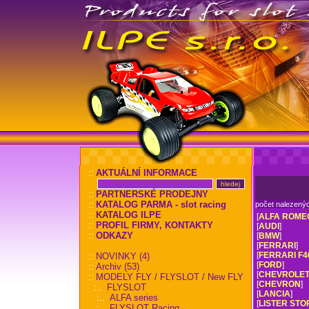
::
AKTUÁLNÍ INFORMACE
::
PARTNERSKÉ PRODEJNY
::
KATALOG PARMA - slot racing
počet nalezený
::
KATALOG ILPE
[
ALFA ROME
::
PROFIL FIRMY, KONTAKTY
[
AUDI
]
::
ODKAZY
[
BMW
]
[
FERRARI
]
[
FERRARI F4
::
NOVINKY (4)
[
FORD
]
::
Archiv (53)
[
CHEVROLET
::
MODELY FLY / FLYSLOT / New FLY
[
CHEVRON
]
:..
FLYSLOT
[
LANCIA
]
:..
ALFA series
[
LISTER ST
:..
FLYSLOT Racing