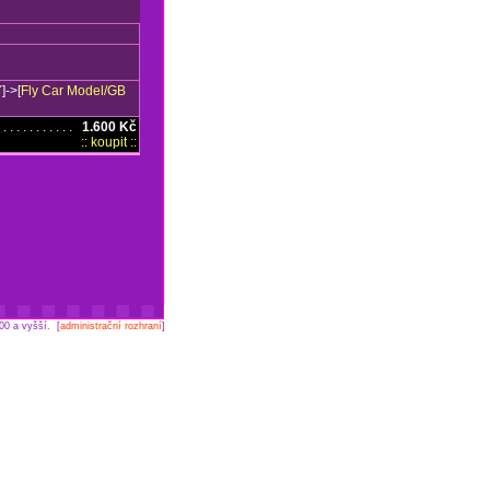
Y
]->[
Fly Car Model/GB
 . . . . . . . . . .
1.600 Kč
:: koupit ::
00 a vyšší. [
administrační rozhraní
]