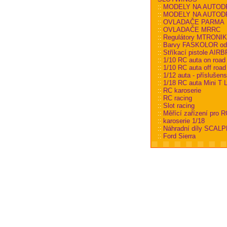
::
MODELY NA AUTOD
::
MODELY NA AUTODRÁ
::
OVLADAČE PARMA
::
OVLADAČE MRRC
::
Regulátory MTRONI
::
Barvy FASKOLOR od
::
Stříkací pistole AI
::
1/10 RC auta on road
::
1/10 RC auta off road
::
1/12 auta - příslušens
::
1/18 RC auta Mini T L
::
RC karoserie
::
RC racing
::
Slot racing
::
Měřící zařízení pro R
::
karoserie 1/18
::
Náhradní díly SCALP
::
Ford Sierra