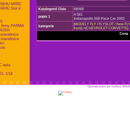
RÁHU MRRC
HU Slot.it
Katalogové číslo
88068
A 581
popis 1
Indianapolis 500 Pace Car 2002
KS
[
MODELY FLY / FLYSLOT / New FL
 firmy PARMA
kategorie
track
]->[
CHEVROLET CORVETTE
]
RBRUSH
Cena
.
 stavebnice
 stavebnice
tví
osi
C auta
EL 1/18
Optimalizováno pro rozlišení 800x6