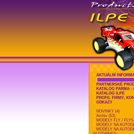
::
AKTUÁLNÍ INFORM
::
PARTNERSKÉ PRO
::
KATALOG PARMA - sl
::
KATALOG ILPE
::
PROFIL FIRMY, KO
::
ODKAZY
::
NOVINKY (4)
::
Archiv (53)
::
MODELY FLY / FLYS
::
MODELY NA AUTOD
::
MODELY NA AUTOD
SLOTWINGS