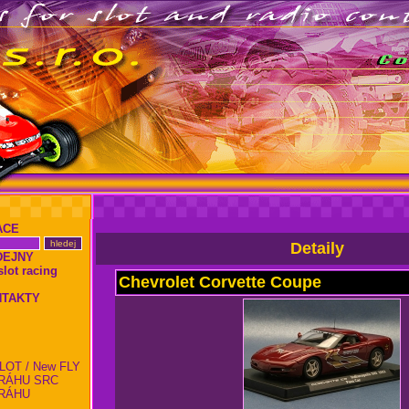
ACE
Detaily
DEJNY
ot racing
Chevrolet Corvette Coupe
NTAKTY
LOT / New FLY
RÁHU SRC
RÁHU