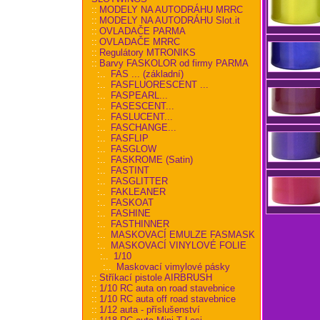
::
MODELY NA AUTODRÁHU MRRC
::
MODELY NA AUTODRÁHU Slot.it
::
OVLADAČE PARMA
::
OVLADAČE MRRC
::
Regulátory MTRONIKS
::
Barvy FASKOLOR od firmy PARMA
:..
FAS ... (základní)
:..
FASFLUORESCENT ...
:..
FASPEARL...
:..
FASESCENT...
:..
FASLUCENT...
:..
FASCHANGE...
:..
FASFLIP
:..
FASGLOW
:..
FASKROME (Satin)
:..
FASTINT
:..
FASGLITTER
:..
FAKLEANER
:..
FASKOAT
:..
FASHINE
:..
FASTHINNER
:..
MASKOVACÍ EMULZE FASMASK
:..
MASKOVACÍ VINYLOVÉ FOLIE
:..
1/10
:..
Maskovací vimylové pásky
::
Stříkací pistole AIRBRUSH
::
1/10 RC auta on road stavebnice
::
1/10 RC auta off road stavebnice
::
1/12 auta - příslušenství