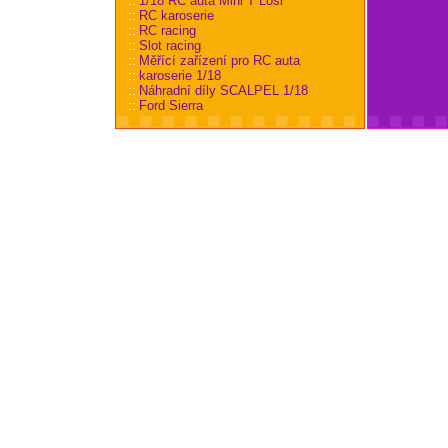
::
1/18 RC auta Mini T Losi
::
RC karoserie
::
RC racing
::
Slot racing
::
Měřící zařízení pro RC auta
::
karoserie 1/18
::
Náhradní díly SCALPEL 1/18
::
Ford Sierra