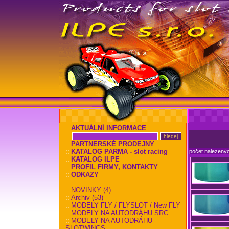
::
AKTUÁLNÍ INFORMACE
::
PARTNERSKÉ PRODEJNY
::
KATALOG PARMA - slot racing
počet nalezený
::
KATALOG ILPE
::
PROFIL FIRMY, KONTAKTY
::
ODKAZY
::
NOVINKY (4)
::
Archiv (53)
::
MODELY FLY / FLYSLOT / New FLY
::
MODELY NA AUTODRÁHU SRC
::
MODELY NA AUTODRÁHU
SLOTWINGS