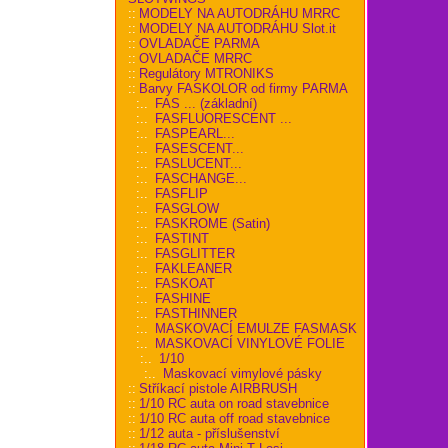
::
MODELY NA AUTODRÁHU MRRC
::
MODELY NA AUTODRÁHU Slot.it
::
OVLADAČE PARMA
::
OVLADAČE MRRC
::
Regulátory MTRONIKS
::
Barvy FASKOLOR od firmy PARMA
:..
FAS ... (základní)
:..
FASFLUORESCENT ...
:..
FASPEARL...
:..
FASESCENT...
:..
FASLUCENT...
:..
FASCHANGE...
:..
FASFLIP
:..
FASGLOW
:..
FASKROME (Satin)
:..
FASTINT
:..
FASGLITTER
:..
FAKLEANER
:..
FASKOAT
:..
FASHINE
:..
FASTHINNER
:..
MASKOVACÍ EMULZE FASMASK
:..
MASKOVACÍ VINYLOVÉ FOLIE
:..
1/10
:..
Maskovací vimylové pásky
::
Stříkací pistole AIRBRUSH
::
1/10 RC auta on road stavebnice
::
1/10 RC auta off road stavebnice
::
1/12 auta - příslušenství