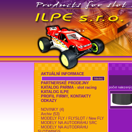
::
AKTUÁLNÍ INFORMACE
::
PARTNERSKÉ PRODEJNY
::
KATALOG PARMA - slot racing
počet nalezený
::
KATALOG ILPE
::
PROFIL FIRMY, KONTAKTY
::
ODKAZY
::
NOVINKY (4)
::
Archiv (53)
::
MODELY FLY / FLYSLOT / New FLY
::
MODELY NA AUTODRÁHU SRC
::
MODELY NA AUTODRÁHU
SLOTWINGS