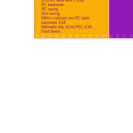
::
1/18 RC auta Mini T Losi
::
RC karoserie
::
RC racing
::
Slot racing
::
Měřící zařízení pro RC auta
::
karoserie 1/18
::
Náhradní díly SCALPEL 1/18
::
Ford Sierra