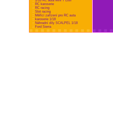
::
1/18 RC auta Mini T Losi
::
RC karoserie
::
RC racing
::
Slot racing
::
Měřící zařízení pro RC auta
::
karoserie 1/18
::
Náhradní díly SCALPEL 1/18
::
Ford Sierra