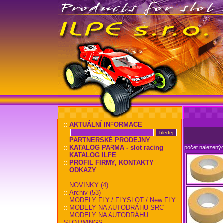
::
AKTUÁLNÍ INFORMACE
::
PARTNERSKÉ PRODEJNY
::
KATALOG PARMA - slot racing
počet nalezený
::
KATALOG ILPE
::
PROFIL FIRMY, KONTAKTY
::
ODKAZY
::
NOVINKY (4)
::
Archiv (53)
::
MODELY FLY / FLYSLOT / New FLY
::
MODELY NA AUTODRÁHU SRC
::
MODELY NA AUTODRÁHU
SLOTWINGS