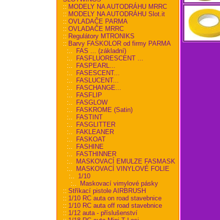
::
MODELY NA AUTODRÁHU MRRC
::
MODELY NA AUTODRÁHU Slot.it
::
OVLADAČE PARMA
::
OVLADAČE MRRC
::
Regulátory MTRONIKS
::
Barvy FASKOLOR od firmy PARMA
:..
FAS ... (základní)
:..
FASFLUORESCENT ...
:..
FASPEARL...
:..
FASESCENT...
:..
FASLUCENT...
:..
FASCHANGE...
:..
FASFLIP
:..
FASGLOW
:..
FASKROME (Satin)
:..
FASTINT
:..
FASGLITTER
:..
FAKLEANER
:..
FASKOAT
:..
FASHINE
:..
FASTHINNER
:..
MASKOVACÍ EMULZE FASMASK
:..
MASKOVACÍ VINYLOVÉ FOLIE
:..
1/10
:..
Maskovací vimylové pásky
::
Stříkací pistole AIRBRUSH
::
1/10 RC auta on road stavebnice
::
1/10 RC auta off road stavebnice
::
1/12 auta - příslušenství