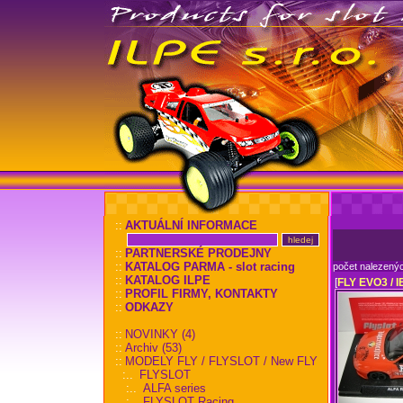
::
AKTUÁLNÍ INFORMACE
::
PARTNERSKÉ PRODEJNY
::
KATALOG PARMA - slot racing
počet nalezený
::
KATALOG ILPE
[
FLY EVO3 / 
::
PROFIL FIRMY, KONTAKTY
::
ODKAZY
::
NOVINKY (4)
::
Archiv (53)
::
MODELY FLY / FLYSLOT / New FLY
:..
FLYSLOT
:..
ALFA series
:..
FLYSLOT Racing