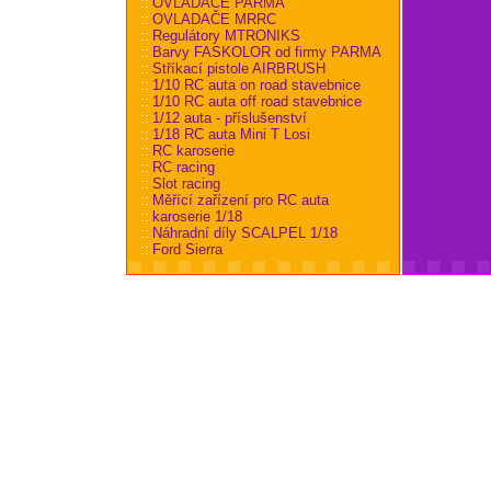
::
OVLADAČE PARMA
::
OVLADAČE MRRC
::
Regulátory MTRONIKS
::
Barvy FASKOLOR od firmy PARMA
::
Stříkací pistole AIRBRUSH
::
1/10 RC auta on road stavebnice
::
1/10 RC auta off road stavebnice
::
1/12 auta - příslušenství
::
1/18 RC auta Mini T Losi
::
RC karoserie
::
RC racing
::
Slot racing
::
Měřící zařízení pro RC auta
::
karoserie 1/18
::
Náhradní díly SCALPEL 1/18
::
Ford Sierra