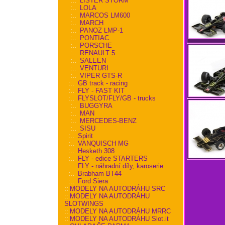
:..
LISTER STORM
:..
LOLA
:..
MARCOS LM600
:..
MARCH
:..
PANOZ LMP-1
:..
PONTIAC
:..
PORSCHE
:..
RENAULT 5
:..
SALEEN
:..
VENTURI
:..
VIPER GTS-R
:..
GB track - racing
:..
FLY - FAST KIT
:..
FLYSLOT/FLY/GB - trucks
:..
BUGGYRA
:..
MAN
:..
MERCEDES-BENZ
:..
SISU
:..
Spirit
:..
VANQUISCH MG
:..
Hesketh 308
:..
FLY - edice STARTERS
:..
FLY - náhradní díly, karoserie
:..
Brabham BT44
:..
Ford Siera
::
MODELY NA AUTODRÁHU SRC
::
MODELY NA AUTODRÁHU
SLOTWINGS
::
MODELY NA AUTODRÁHU MRRC
::
MODELY NA AUTODRÁHU Slot.it