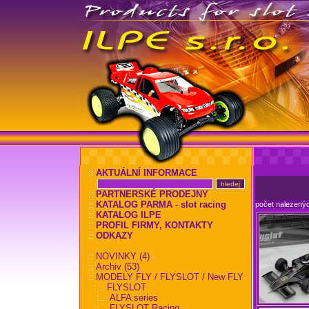
::
AKTUÁLNÍ INFORMACE
::
PARTNERSKÉ PRODEJNY
::
KATALOG PARMA - slot racing
počet nalezený
::
KATALOG ILPE
::
PROFIL FIRMY, KONTAKTY
::
ODKAZY
::
NOVINKY (4)
::
Archiv (53)
::
MODELY FLY / FLYSLOT / New FLY
:..
FLYSLOT
:..
ALFA series
:..
FLYSLOT Racing