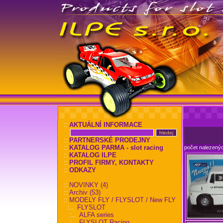
::
AKTUÁLNÍ INFORMACE
::
PARTNERSKÉ PRODEJNY
::
KATALOG PARMA - slot racing
počet nalezený
::
KATALOG ILPE
::
PROFIL FIRMY, KONTAKTY
::
ODKAZY
::
NOVINKY (4)
::
Archiv (53)
::
MODELY FLY / FLYSLOT / New FLY
:..
FLYSLOT
:..
ALFA series
:..
FLYSLOT Racing