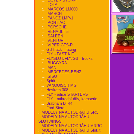
:..
LISTER STORM
:..
LOLA
:..
MARCOS LM600
:..
MARCH
:..
PANOZ LMP-1
:..
PONTIAC
:..
PORSCHE
:..
RENAULT 5
:..
SALEEN
:..
VENTURI
:..
VIPER GTS-R
:..
GB track - racing
:..
FLY - FAST KIT
:..
FLYSLOT/FLY/GB - trucks
:..
BUGGYRA
:..
MAN
:..
MERCEDES-BENZ
:..
SISU
:..
Spirit
:..
VANQUISCH MG
:..
Hesketh 308
:..
FLY - edice STARTERS
:..
FLY - náhradní díly, karoserie
:..
Brabham BT44
:..
Ford Siera
::
MODELY NA AUTODRÁHU SRC
::
MODELY NA AUTODRÁHU
SLOTWINGS
::
MODELY NA AUTODRÁHU MRRC
::
MODELY NA AUTODRÁHU Slot.it