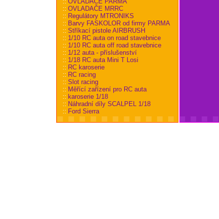
::
OVLADAČE PARMA
::
OVLADAČE MRRC
::
Regulátory MTRONIKS
::
Barvy FASKOLOR od firmy PARMA
::
Stříkací pistole AIRBRUSH
::
1/10 RC auta on road stavebnice
::
1/10 RC auta off road stavebnice
::
1/12 auta - příslušenství
::
1/18 RC auta Mini T Losi
::
RC karoserie
::
RC racing
::
Slot racing
::
Měřící zařízení pro RC auta
::
karoserie 1/18
::
Náhradní díly SCALPEL 1/18
::
Ford Sierra