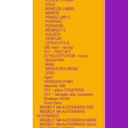
:..
LISTER STORM
:..
LOLA
:..
MARCOS LM600
:..
MARCH
:..
PANOZ LMP-1
:..
PONTIAC
:..
PORSCHE
:..
RENAULT 5
:..
SALEEN
:..
VENTURI
:..
VIPER GTS-R
:..
GB track - racing
:..
FLY - FAST KIT
:..
FLYSLOT/FLY/GB - trucks
:..
BUGGYRA
:..
MAN
:..
MERCEDES-BENZ
:..
SISU
:..
Spirit
:..
VANQUISCH MG
:..
Hesketh 308
:..
FLY - edice STARTERS
:..
FLY - náhradní díly, karoserie
:..
Brabham BT44
:..
Ford Siera
::
MODELY NA AUTODRÁHU SRC
::
MODELY NA AUTODRÁHU
SLOTWINGS
::
MODELY NA AUTODRÁHU MRRC
::
MODELY NA AUTODRÁHU Slot.it