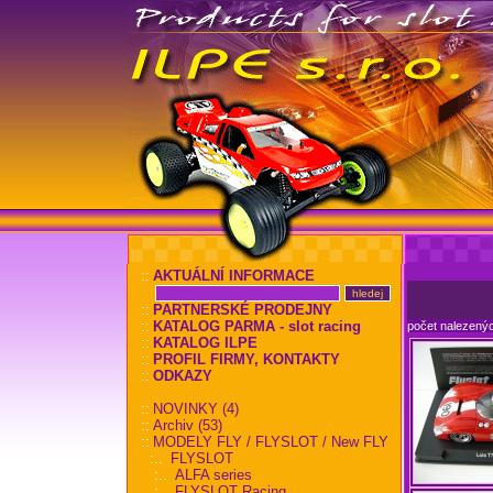
::
AKTUÁLNÍ INFORMACE
::
PARTNERSKÉ PRODEJNY
::
KATALOG PARMA - slot racing
počet nalezený
::
KATALOG ILPE
::
PROFIL FIRMY, KONTAKTY
::
ODKAZY
::
NOVINKY (4)
::
Archiv (53)
::
MODELY FLY / FLYSLOT / New FLY
:..
FLYSLOT
:..
ALFA series
:..
FLYSLOT Racing