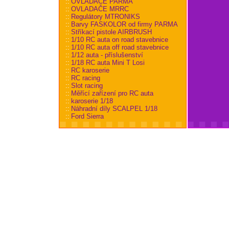
::
OVLADAČE PARMA
::
OVLADAČE MRRC
::
Regulátory MTRONIKS
::
Barvy FASKOLOR od firmy PARMA
::
Stříkací pistole AIRBRUSH
::
1/10 RC auta on road stavebnice
::
1/10 RC auta off road stavebnice
::
1/12 auta - příslušenství
::
1/18 RC auta Mini T Losi
::
RC karoserie
::
RC racing
::
Slot racing
::
Měřící zařízení pro RC auta
::
karoserie 1/18
::
Náhradní díly SCALPEL 1/18
::
Ford Sierra